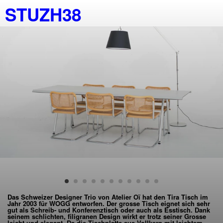
STUZH38
Das Schweizer Designer Trio von Atelier Oï hat den Tira Tisch im
Jahr 2003 für WOGG entworfen. Der grosse Tisch eignet sich sehr
gut als Schreib- und Konferenztisch oder auch als Esstisch. Dank
seinem schlichten, filigranen Design wirkt er trotz seiner Grosse
leicht und elegant. Da die Tischplatte aus Vollkern mit leichtem