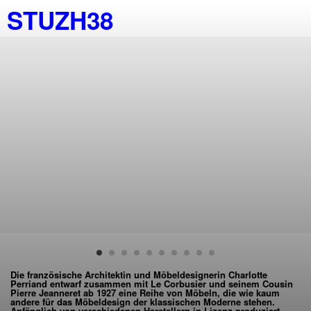
STUZH38
Die französische Architektin und Möbeldesignerin Charlotte
Perriand entwarf zusammen mit Le Corbusier und seinem Cousin
Pierre Jeanneret ab 1927 eine Reihe von Möbeln, die wie kaum
andere für das Möbeldesign der klassischen Moderne stehen.
Anfänglich von verschiedenen Herstellern in Lizenz produziert,