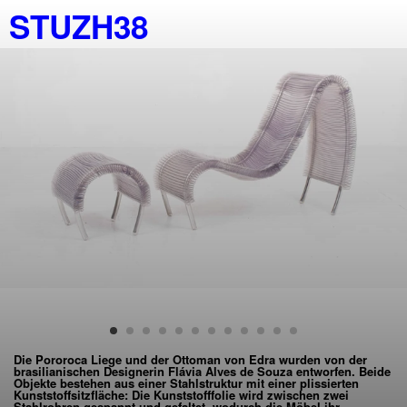
STUZH38
Die Pororoca Liege und der Ottoman von
Edra
wurden von der
brasilianischen Designerin
Flávia Alves de Souza
entworfen. Beide
Objekte bestehen aus einer Stahlstruktur mit einer plissierten
Kunststoffsitzfläche: Die Kunststofffolie wird zwischen zwei
Stahlrohren gespannt und gefaltet, wodurch die Möbel ihr