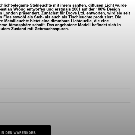
chlicht-elegante Stehleuchte mit ihrem sanften, diffusen Licht wurde
 VON SEBASTIAN WRONG
astian Wrong entworfen und erstmals 2001 auf der 100% Design
n London präsentiert. Zunächst für Drove Ltd. entworfen, wird sie seit
n Flos sowohl als Steh- als auch als Tischleuchte produziert. Die
VERFÜGBAR
ARCHIV
e Metallleuchte bietet eine dimmbare Lichtquelle, die eine
me Atmosphäre schafft. Das angebotene Modell befindet sich in
utem Zustand mit Gebrauchsspuren.
IN DEN WARENKORB