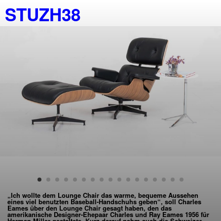
STUZH38
„Ich wollte dem Lounge Chair das warme, bequeme Aussehen
eines viel benutzten Baseball-Handschuhs geben“, soll Charles
Eames über den Lounge Chair gesagt haben, den das
amerikanische Designer-Ehepaar Charles und Ray Eames 1956 für
Herman Miller gestaltete. Kurz darauf nahm auch die Schweizer