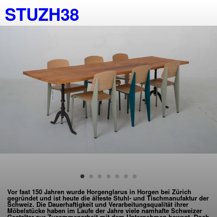
STUZH38
Vor fast 150 Jahren wurde Horgenglarus in Horgen bei Zürich
gegründet und ist heute die älteste Stuhl- und Tischmanufaktur der
Schweiz. Die Dauerhaftigkeit und Verarbeitungsqualität ihrer
Möbelstücke haben im Laufe der Jahre viele namhafte Schweizer
Gestalter zur Zusammenarbeit mit dem Unternehmen bewegt. Doch