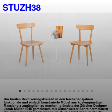
STUZH38
Um breiten Bevölkerungskreisen in den Nachkriegsjahren
funktionale und einfach konstruierte Möbel aus kostengünstigem
Massivholz zugänglich zu machen, gründete der Zürcher Designer
Jacob Müller 1945 gemeinsam mit Ostschweizer Schreinermeistern
die Werkgenossenschaft Wohnhilfe. Kurz darauf produzierte die