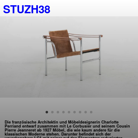
STUZH38
Die französische Architektin und Möbeldesignerin Charlotte
Perriand entwarf zusammen mit Le Corbusier und seinem Cousin
Pierre Jeanneret ab 1927 Möbel, die wie kaum andere für die
klassischen Moderne stehen. Darunter befindet sich der
unverkennbare LC1 mit seiner auf das Elementare reduzierten