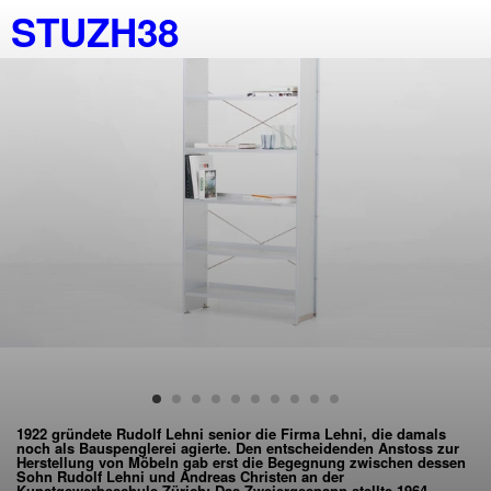
STUZH38
1922 gründete Rudolf Lehni senior die Firma Lehni, die damals
noch als Bauspenglerei agierte. Den entscheidenden Anstoss zur
Herstellung von Möbeln gab erst die Begegnung zwischen dessen
Sohn Rudolf Lehni und Andreas Christen an der
Kunstgewerbeschule Zürich: Das Zweiergespann stellte 1964