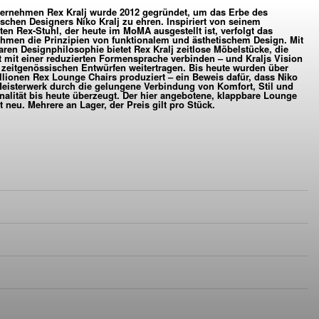
ernehmen Rex Kralj wurde 2012 gegründet, um das Erbe des
O KRALJ IN BUCHE
schen Designers Niko Kralj zu ehren. Inspiriert von seinem
en Rex-Stuhl, der heute im MoMA ausgestellt ist, verfolgt das
hmen die Prinzipien von funktionalem und ästhetischem Design. Mit
VERFÜGBAR
ARCHIV
laren Designphilosophie bietet Rex Kralj zeitlose Möbelstücke, die
 mit einer reduzierten Formensprache verbinden – und Kraljs Vision
 zeitgenössischen Entwürfen weitertragen. Bis heute wurden über
llionen Rex Lounge Chairs produziert – ein Beweis dafür, dass Niko
Meisterwerk durch die gelungene Verbindung von Komfort, Stil und
nalität bis heute überzeugt. Der hier angebotene, klappbare Lounge
st neu. Mehrere an Lager, der Preis gilt pro Stück.