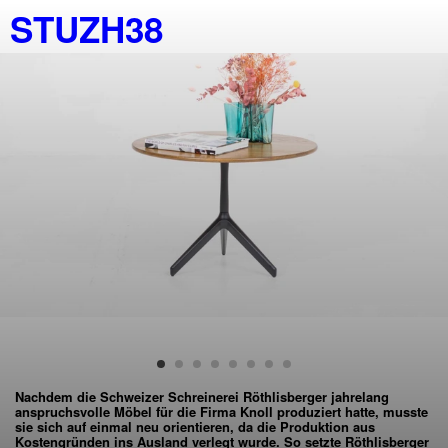
STUZH38
Nachdem die Schweizer Schreinerei Röthlisberger jahrelang
anspruchsvolle Möbel für die Firma Knoll produziert hatte, musste
sie sich auf einmal neu orientieren, da die Produktion aus
Kostengründen ins Ausland verlegt wurde. So setzte Röthlisberger