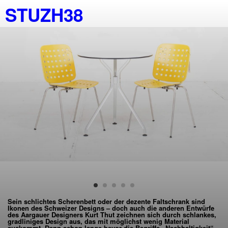
STUZH38
Sein schlichtes Scherenbett oder der dezente Faltschrank sind
Ikonen des Schweizer Designs – doch auch die anderen Entwürfe
des Aargauer Designers Kurt Thut zeichnen sich durch schlankes,
gradliniges Design aus, das mit möglichst wenig Material
auskommt. Denn schon lange bevor die Begriffe „Nachhaltigkeit“