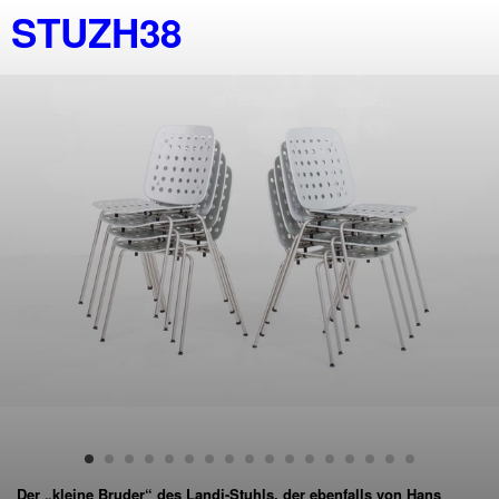
STUZH38
Der „kleine Bruder“ des Landi-Stuhls, der ebenfalls von Hans