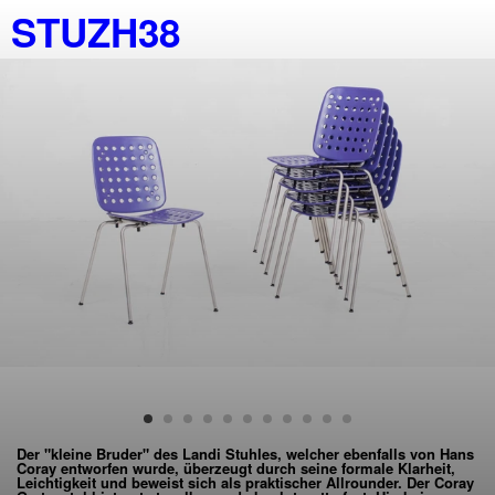
STUZH38
Der "kleine Bruder" des Landi Stuhles, welcher ebenfalls von Hans
Coray entworfen wurde, überzeugt durch seine formale Klarheit,
Leichtigkeit und beweist sich als praktischer Allrounder. Der Coray