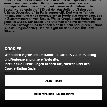
eines freischwingenden Stahlrohrsessels in einer einzigen,
durchgehenden Linie aufgreift, inklusive der Armlehnen. Der
Sessel wurde erstmals 1930 auf der Ausstellung „Salon des
Artistes Décorateurs“ in Paris vorgestellt. Dort war er Teil der
Innenausstattung eines prototypischen Hochhaus-Apartments, das
in Zusammenarbeit von Breuer, Walter Gropius und Herbert Bayer
gestaltet wurde. Der Sessel und Ottoman sind mit schwarzem
Kernleder bezogen und befinden sich in einem sehr guten Zustand
(Ausstellungsmodelle). Der Preis gilt für den Sessel inklusive
Ottoman.
COOKIES
HERSTELLER
Wir nutzen eigene und Drittanbieter-Cookies zur Darstellung
und Verbesserung unserer Webseite.
DESIGN
Ihre Cookie-Einstellungen können Sie jederzeit über den
Cookie-Button ändern.
ENTWURF
AKZEPTIEREN
ZUSTAND
MEHR ERFAHREN UND ANPASSEN
MASSE
VERKAUFT
PRODUKT NICHT VERFÜGBAR