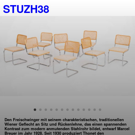
STUZH38
Den Freischwinger mit seinem charakteristischen, traditionellen
Wiener Geflecht an Sitz und Rückenlehne, das einen spannenden
Kontrast zum modern anmutenden Stahlrohr bildet, entwarf Marcel
Breuer im Jahr 1928. Seit 1930 produziert Thonet den