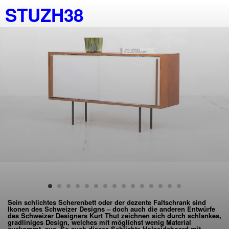
STUZH38
Sein schlichtes Scherenbett oder der dezente Faltschrank sind
Ikonen des Schweizer Designs – doch auch die anderen Entwürfe
des Schweizer Designers Kurt Thut zeichnen sich durch schlankes,
gradliniges Design, welches mit möglichst wenig Material
auskommt, aus. So auch dieses Schlichte Holzsideboard mit