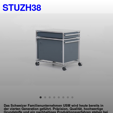
STUZH38
Das Schweizer Familienunternehmen USM wird heute bereits in
der vierten Generation geführt. Präzision, Qualität, hochwertige
Grundstoffe und ein nachhaltiges Produktionsverfahren stehen bei