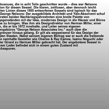
kosnuss, die in acht Teile geschnitten wurde – dies war Nelsons
NELSON IN SCHWARZEM L
tion für diesen Sessel. Die klaren, zeitlosen, aber dennoch leicht
lten Linien dieses 1955 entworfenen Sessels sind typisch für das
George Nelsons: Der ausgebildete Architekt und Yale-Absolvent schuf
VERFÜGBAR
ARCHIV
ersten beiden Nachkriegsjahrzehnten eine breite Palette von
gegenständen mit der Idee, modernes Design in die Häuser und Büros
s zu bringen. Was ihm als Designdirektor von Herman Miller, einer
n, die er bis 1972 innehatte, und Leiter seines eigenen
ungsbüros "George Nelson Associates Inc." auch über die
renzen hinaus gelang. Er gilt als wegweisend für das Design der
gten Staaten. Nebst seinem eigenen Beitrag war er auch die treibende
die namhafte Gestalter wie Charles & Ray Eames, Isamu Noguchi oder
er Girard zu Herman Miller gebracht hat. Der angebotene Sessel in
em Leder befindet sich in einem guten Zustand mit
chsspuren.