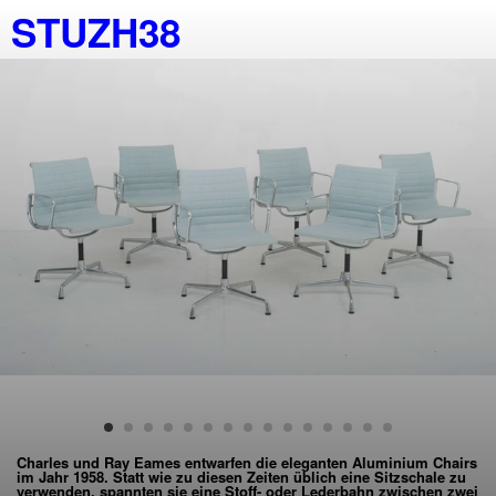
STUZH38
Charles und Ray Eames entwarfen die eleganten Aluminium Chairs
im Jahr 1958. Statt wie zu diesen Zeiten üblich eine Sitzschale zu
verwenden, spannten sie eine Stoff- oder Lederbahn zwischen zwei