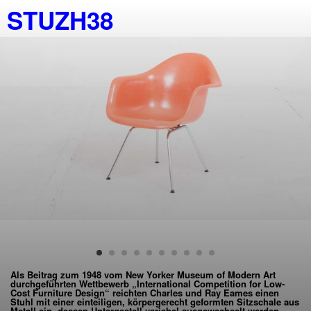
STUZH38
Als Beitrag zum 1948 vom New Yorker Museum of Modern Art
durchgeführten Wettbewerb „International Competition for Low-
Cost Furniture Design“ reichten Charles und Ray Eames einen
Stuhl mit einer einteiligen, körpergerecht geformten Sitzschale aus
Metall ein, dessen Untergestell variabel ausgewechselt werden