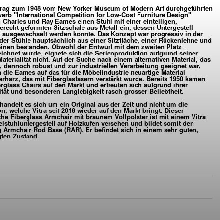
trag zum 1948 vom New Yorker Museum of Modern Art durchgeführten
ARLES & RAY EAMES
erb "International Competition for Low-Cost Furniture Design"
n Charles und Ray Eames einen Stuhl mit einer einteiligen,
erecht geformten Sitzschale aus Metall ein, dessen Untergestell
VERFÜGBAR
ARCHIV
l ausgewechselt werden konnte. Das Konzept war progressiv in der
n der Stühle hauptsächlich aus einer Sitzfläche, einer Rückenlehne und
einen bestanden. Obwohl der Entwurf mit dem zweiten Platz
ichnet wurde, eignete sich die Serienproduktion aufgrund seiner
Materialität nicht. Auf der Suche nach einem alternativen Material, das
, dennoch robust und zur industriellen Verarbeitung geeignet war,
n die Eames auf das für die Möbelindustrie neuartige Material
erharz, das mit Fiberglasfasern verstärkt wurde. Bereits 1950 kamen
erglass Chairs auf den Markt und erfreuten sich aufgrund ihrer
lität und besonderen Langlebigkeit rasch grosser Beliebtheit.
 handelt es sich um ein Original aus der Zeit und nicht um die
on, welche Vitra seit 2018 wieder auf den Markt bringt. Dieser
che Fiberglass Armchair mit braunem Vollpolster ist mit einem Vitra
lstuhluntergestell auf Holzkufen versehen und bildet somit den
 Armchair Rod Base (RAR). Er befindet sich in einem sehr guten,
gten Zustand.