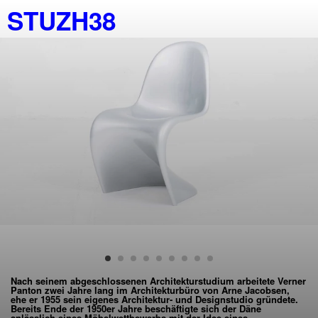
STUZH38
Nach seinem abgeschlossenen Architekturstudium arbeitete Verner
Panton zwei Jahre lang im Architekturbüro von Arne Jacobsen,
ehe er 1955 sein eigenes Architektur- und Designstudio gründete.
Bereits Ende der 1950er Jahre beschäftigte sich der Däne
anlässlich eines Möbelwettbewerbs mit der Idee eines