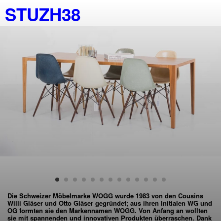
STUZH38
Die Schweizer Möbelmarke WOGG wurde 1983 von den Cousins
Willi Gläser und Otto Gläser gegründet; aus ihren Initialen WG und
OG formten sie den Markennamen WOGG. Von Anfang an wollten
sie mit spannenden und innovativen Produkten überraschen. Dank