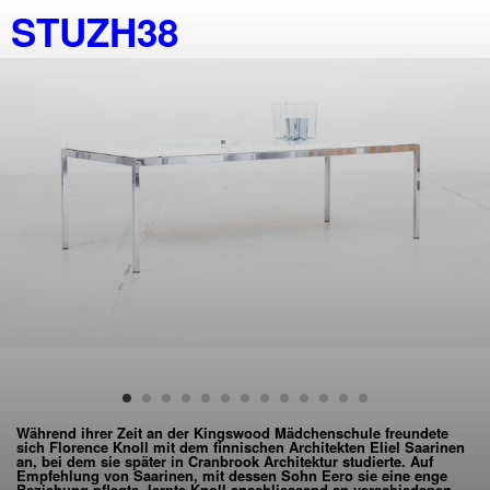
STUZH38
Während ihrer Zeit an der Kingswood Mädchenschule freundete
sich Florence Knoll mit dem finnischen Architekten Eliel Saarinen
an, bei dem sie später in Cranbrook Architektur studierte. Auf
Empfehlung von Saarinen, mit dessen Sohn Eero sie eine enge
Beziehung pflegte, lernte Knoll anschliessend an verschiedenen